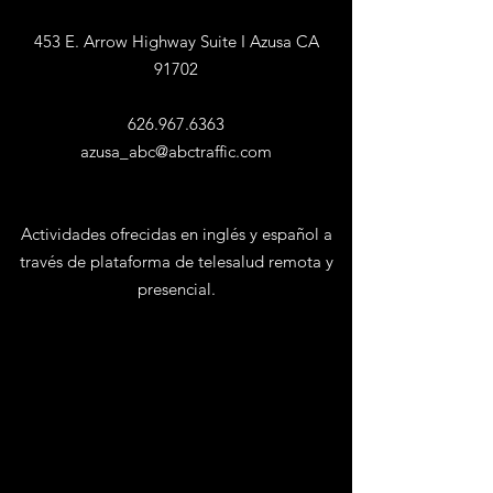
453 E. Arrow Highway Suite I
Azusa CA
91702
626.967.6363
azusa_abc@abctraffic.com
Actividades ofrecidas en inglés y español a
través de plataforma de telesalud remota y
presencial.
Convenientemente ubicado a la salida de
la autopista 210
y Azusa Avenue en Arrow
Highway.
Atendemos a participantes en Azusa,