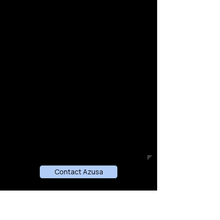
Covina, Glendora, San Dimas y el resto
del Valle de San Gabriel.
Encuéntranos en Arrow plaza frente a
Taco
Bell y el teatro AMC.
Fácilmente accesible desde el transporte
público a través de
Avenida Azusa y
Carretera Arrow.
Aparcamiento gratuito disponible.
Contact Azusa